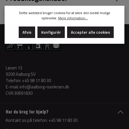
Dette websted bruger cookies for at sikre den bedst mulige
oplevelse.
Mere information...
Afvis
Konfigurér
Accepter alle cookies
Løven 13
9200 Aalborg SV
Telefon:
+45 98 17 80 30
E-mail:
info@aalborg-isenkram.dk
CVR:30691830
Har du brug for hjælp?
Kontakt os på telefon:
+45 98 17 80 30