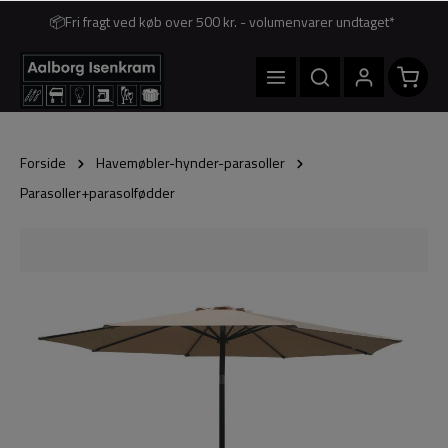
📦Fri fragt ved køb over 500 kr. - volumenvarer undtaget*
Forside
Havemøbler-hynder-parasoller
Parasoller+parasolfødder