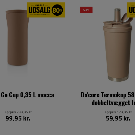
53%
o Go Cup 0,35 L mocca
Da'core Termokop 58
dobbeltvægget l
Førpris
299,95 kr.
Førpris
129,95 kr.
99,95 kr.
59,95 kr.