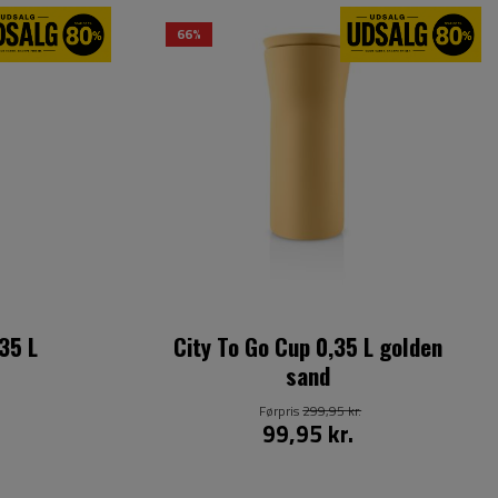
66%
35 L
City To Go Cup 0,35 L golden
sand
Førpris
299,95 kr.
99,95 kr.