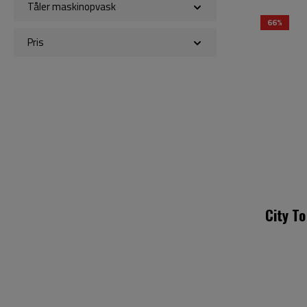
Tåler maskinopvask
66%
Pris
City T