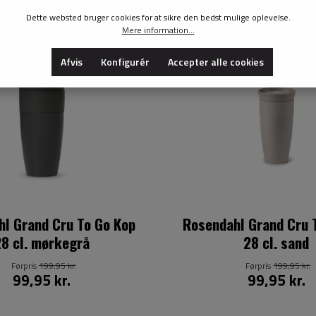
Dette websted bruger cookies for at sikre den bedst mulige oplevelse.
50%
Mere information...
Afvis
Konfigurér
Accepter alle cookies
l Grand Cru To Go Kop
Rosendahl Grand Cru 
28 cl. mørkegrå
28 cl. sand
Førpris
199,95 kr.
Førpris
199,95 kr.
99,95 kr.
99,95 kr.