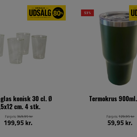
53%
glas konisk 30 cl. Ø
Termokrus 900ml.
8,5x12 cm. 4 stk.
Førpris
349,95 kr.
Førpris
129,95 kr.
199,95 kr.
59,95 kr.