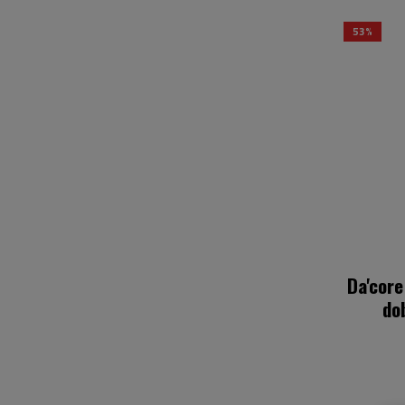
53%
Da'core
do