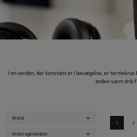
I en verden, der konstant er i bevægelse, er termokrus b
anden varm drik fo
Brand
1
2
Andre egenskaber