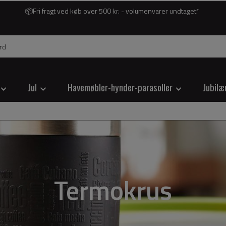
📦Fri fragt ved køb over 500 kr. - volumenvarer undtaget*
Jul
Havemøbler-hynder-parasoller
Jubilæ
Termokrus