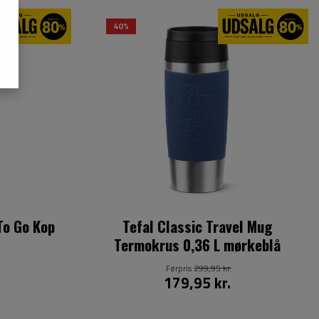
40%
To Go Kop
Tefal Classic Travel Mug
Termokrus 0,36 L mørkeblå
Førpris
299,95 kr.
179,95 kr.