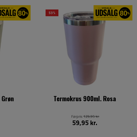
53%
 Grøn
Termokrus 900ml. Rosa
Førpris
129,95 kr.
59,95 kr.