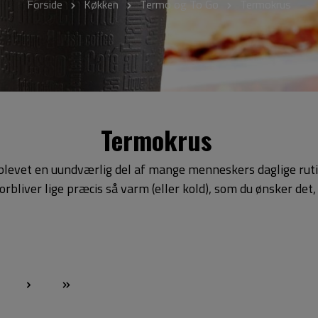
Forside
Køkken
Termo og To Go
Termokrus
Termokrus
levet en uundværlig del af mange menneskers daglige rutine.
rbliver lige præcis så varm (eller kold), som du ønsker det,