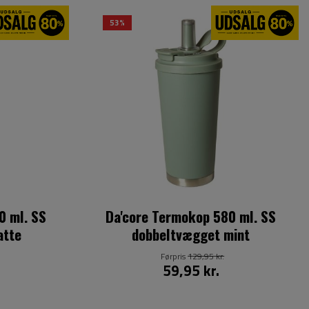
53%
0 ml. SS
Da'core Termokop 580 ml. SS
atte
dobbeltvægget mint
Førpris
129,95 kr.
59,95 kr.