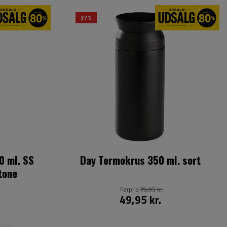
37%
0 ml. SS
Day Termokrus 350 ml. sort
tone
Førpris
79,95 kr.
49,95 kr.