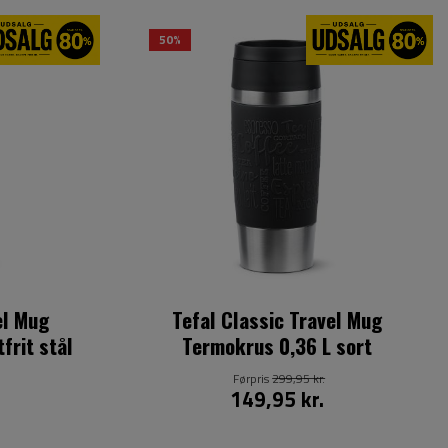
50%
el Mug
Tefal Classic Travel Mug
frit stål
Termokrus 0,36 L sort
Førpris
299,95 kr.
149,95 kr.