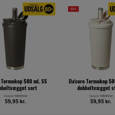
53%
 Termokop 580 ml. SS
Da'core Termokop 58
bbeltvægget sort
dobbeltvægget s
Førpris
129,95 kr.
Førpris
129,95 kr.
59,95 kr.
59,95 kr.