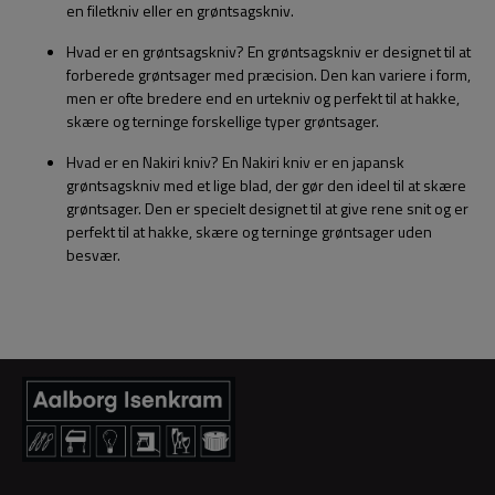
en filetkniv eller en grøntsagskniv.
Hvad er en grøntsagskniv? En grøntsagskniv er designet til at
forberede grøntsager med præcision. Den kan variere i form,
men er ofte bredere end en urtekniv og perfekt til at hakke,
skære og terninge forskellige typer grøntsager.
Hvad er en Nakiri kniv? En Nakiri kniv er en japansk
grøntsagskniv med et lige blad, der gør den ideel til at skære
grøntsager. Den er specielt designet til at give rene snit og er
perfekt til at hakke, skære og terninge grøntsager uden
besvær.