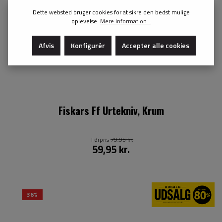
Dette websted bruger cookies for at sikre den bedst mulige
oplevelse.
Mere information...
Afvis
Konfigurér
Accepter alle cookies
Fiskars Ff Urtekniv, Krum
Førpris
79,95 kr.
59,95 kr.
36%