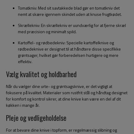
Tomatkniv: Med sit savtakkede blad gør en tomatkniv det
nemt at skære igennem skindet uden at knuse frugtkødet.
Skrællekniv: En skrællekniv er uundværlig for at fjerne skræl
med præcision og minimalt spild.
Kartoffel- og rødbedekniv: Specielle kartoffelknive og
rødbedeknive er designet til at håndtere disse specifikke
grøntsager, hvilket gør forberedelsen hurtigere og mere
effektiv.
Vælg kvalitet og holdbarhed
Når du vælger dine urte- og grøntsagsknive, er det vigtigt at
fokusere på kvalitet. Materialer som rustfrit stål og håndtag designet
for komfort og kontrol sikrer, at dine knive kan være en del af dit
køkken i mange år.
Pleje og vedligeholdelse
For at bevare dine knive i topform, er regelmæssig slibning og