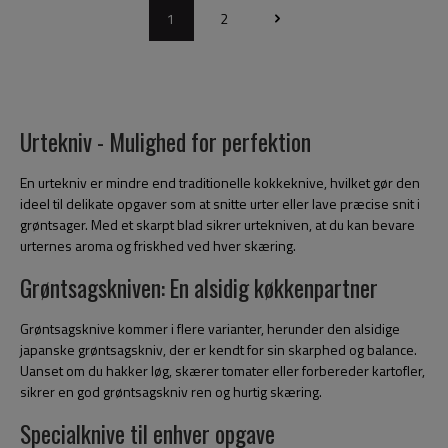
1
2
Urtekniv - Mulighed for perfektion
En urtekniv er mindre end traditionelle kokkeknive, hvilket gør den
ideel til delikate opgaver som at snitte urter eller lave præcise snit i
grøntsager. Med et skarpt blad sikrer urtekniven, at du kan bevare
urternes aroma og friskhed ved hver skæring.
Grøntsagskniven: En alsidig køkkenpartner
Grøntsagsknive kommer i flere varianter, herunder den alsidige
japanske grøntsagskniv, der er kendt for sin skarphed og balance.
Uanset om du hakker løg, skærer tomater eller forbereder kartofler,
sikrer en god grøntsagskniv ren og hurtig skæring.
Specialknive til enhver opgave