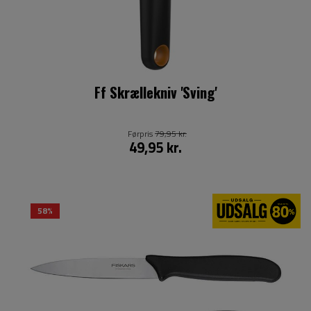
Ff Skrællekniv 'Sving'
Førpris
79,95 kr.
49,95 kr.
58%