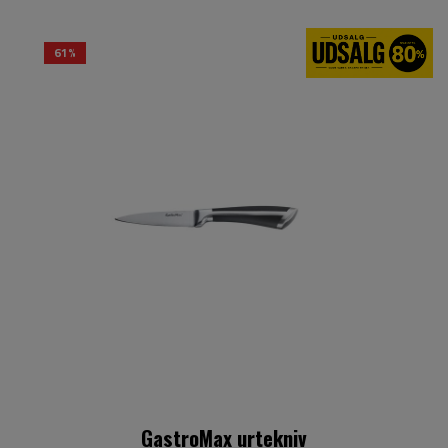
61%
GastroMax urtekniv