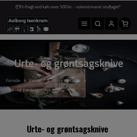
📦Fri fragt ved køb over 500 kr. - volumenvarer undtaget*
Urte- og grøntsagsknive
Forside
Køkken
Knive og sakse
Urte- og grøntsagsknive
Urte- og grøntsagsknive