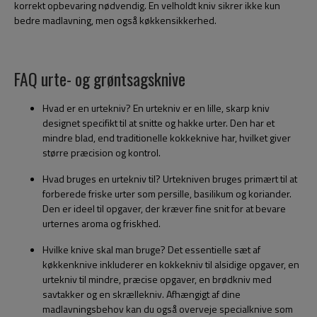
korrekt opbevaring nødvendig. En velholdt kniv sikrer ikke kun
bedre madlavning, men også køkkensikkerhed.
FAQ urte- og grøntsagsknive
Hvad er en urtekniv? En urtekniv er en lille, skarp kniv
designet specifikt til at snitte og hakke urter. Den har et
mindre blad, end traditionelle kokkeknive har, hvilket giver
større præcision og kontrol.
Hvad bruges en urtekniv til? Urtekniven bruges primært til at
forberede friske urter som persille, basilikum og koriander.
Den er ideel til opgaver, der kræver fine snit for at bevare
urternes aroma og friskhed.
Hvilke knive skal man bruge? Det essentielle sæt af
køkkenknive inkluderer en kokkekniv til alsidige opgaver, en
urtekniv til mindre, præcise opgaver, en brødkniv med
savtakker og en skrællekniv. Afhængigt af dine
madlavningsbehov kan du også overveje specialknive som