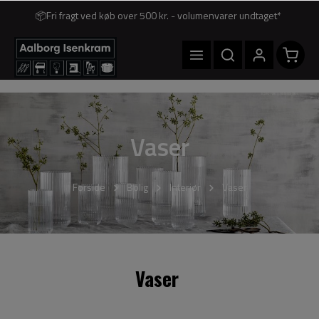
📦Fri fragt ved køb over 500 kr. - volumenvarer undtaget*
Vaser
Forside
Bolig
Interiør
Vaser
Vaser