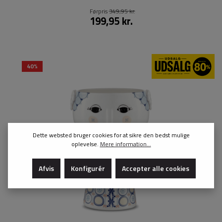
Førpris
349,95 kr.
199,95 kr.
40%
Dette websted bruger cookies for at sikre den bedst mulige
oplevelse.
Mere information...
Afvis
Konfigurér
Accepter alle cookies