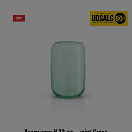
50%
Acorn vase H 22 cm. - mint Green