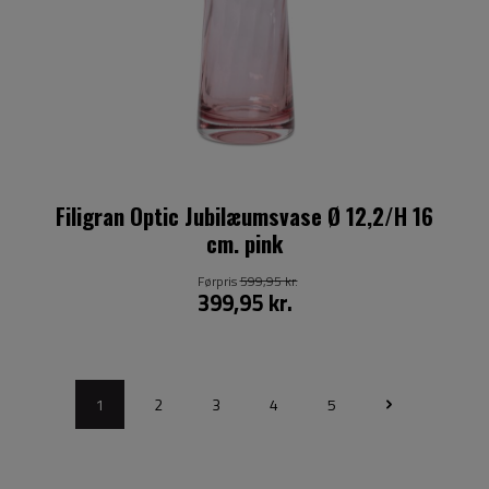
Filigran Optic Jubilæumsvase Ø 12,2/H 16
cm. pink
Førpris
599,95 kr.
399,95 kr.
1
2
3
4
5