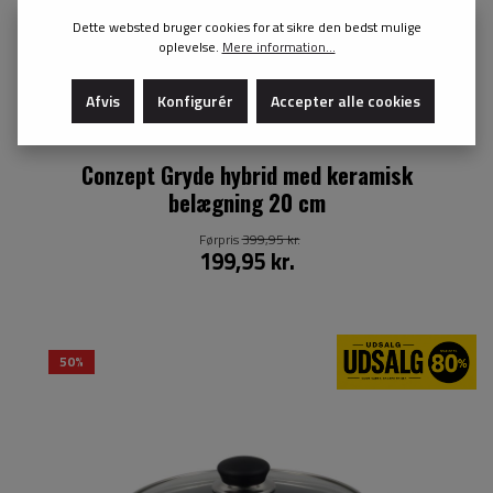
Dette websted bruger cookies for at sikre den bedst mulige
oplevelse.
Mere information...
Afvis
Konfigurér
Accepter alle cookies
Conzept Gryde hybrid med keramisk
belægning 20 cm
Førpris
399,95 kr.
199,95 kr.
50%