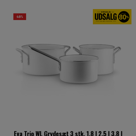
48%
Eva Trio WL Grydesæt 3 stk. 1,8 l 2,5 l 3,8 l