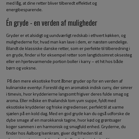
med låg, at dine retter bliver tilberedt effektivt og
energibesparende.
Én gryde - en verden af muligheder
Gryder er et alsidigt og uundværligt redskab i ethvert køkken, og
mulighederne for, hvad man kan lave i dem, er næsten uendelige.
Blandt de klassiske danske retter, som er perfekte til tilberedning i
en gryde, finder vi for eksempel retter som langtidssimret oksesteg
eller en hjertevarmende portion boller i karry – et hit hos både
børn og voksne.
På den mere eksotiske front åbner gryder op for en verden af
kulinariske eventyr. Forestil dig en aromatisk indisk curry, der simrer
i timevis, hvor krydderierne langsomt frigiver deres fulde smag og
aroma. Eller måske en thailandsk tom yum suppe, fyldt med
eksotiske krydderier og friske ingredienser, perfekt til at varme
sjælen på en kold dag. Med en god gryde kan du også udforske de
dybe smage af en marokkansk tagine, hvor kød og grøntsager
koger sammen i en harmonisk og smagfuld enhed. Gryderne, du
finder hos Aalborg Isenkram, giver dig friheden til at