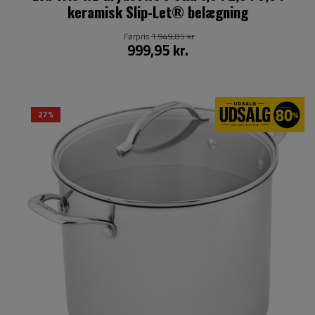
keramisk Slip-Let® belægning
Førpris
1.949,85 kr.
999,95 kr.
27%