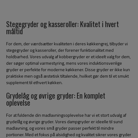
Stegegryder og kasseroller: Kvalitet i hvert
måltid
For dem, der værdsætter kvaliteten i deres køkkengrej, tilbyder vi
stegegryder og kasseroller, der forener funktionalitet med
holdbarhed. Vores udvalg af kobbergryder er et ideelt valg for dem,
der søger optimal varmestyring, mens vores induktionsvenlige
gryder er perfekte for moderne køkkener. Disse gryder er ikke kun
praktiske men også æstetisk tiltalende, hvilket gør dem til et smukt
supplement til ethvert køkken.
Grydelåg og øvrige gryder: En komplet
oplevelse
For at fuldende din madlavningsoplevelse har vi et stort udvalg af
grydelåg og øvrige gryder. Vores dampgryder er ideelle til sund
madlavning, og vores små gryder passer perfekt til mindre
portioner. Med et fokus på alsidighed og kvalitet sikrer vores gryder