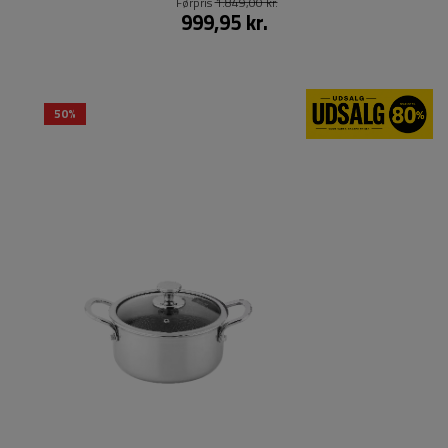
Førpris
1.849,00 kr.
999,95 kr.
50%