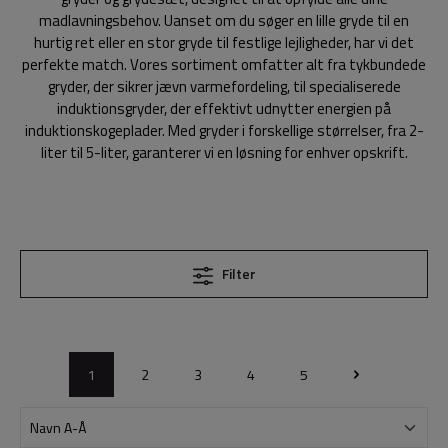
madlavningsbehov. Uanset om du søger en lille gryde til en
hurtig ret eller en stor gryde til festlige lejligheder, har vi det
perfekte match. Vores sortiment omfatter alt fra tykbundede
gryder, der sikrer jævn varmefordeling, til specialiserede
induktionsgryder, der effektivt udnytter energien på
induktionskogeplader. Med gryder i forskellige størrelser, fra 2-
liter til 5-liter, garanterer vi en løsning for enhver opskrift.
Filter
1
2
3
4
5