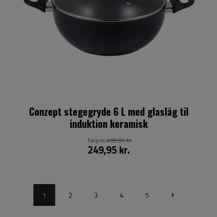
Conzept stegegryde 6 L med glaslåg til
induktion keramisk
Førpris
499,95 kr.
249,95 kr.
1
2
3
4
5