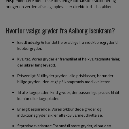
eksperimentere med disse forskellige kulinariske traditioner og
bringer en verden af smagsoplevelser direkte ind i dit køkken.
Hvorfor vælge gryder fra Aalborg Isenkram?
Bredt udvalg: Vi har det hele; alt lige fra induktionsgryder til
kobbergryder.
Kvalitet: Vores gryder er fremstillet af højkvalitetsmaterialer,
der sikrer lang levetid.
Prisvenligt: Vi tilbyder gryder i alle prisklasser, herunder
billige gryder uden at gå på kompromis med kvaliteten.
Til alle kogeplader: Find gryder, der passer lige præcis til dit
komfur eller kogeplader.
Energibesparende: Vores tykbundede gryder og
induktionsgryder sikrer effektiv varmeudnyttelse.
Størrelsesvarianter: Fra små til store gryder, vi har den