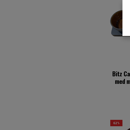
Bitz Cabare
med m
62%