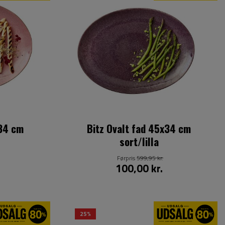
x34 cm
Bitz Ovalt fad 45x34 cm
sort/lilla
Førpris
599,95 kr.
100,00 kr.
25%