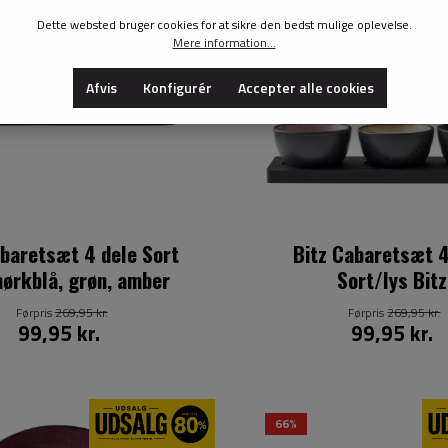
Dette websted bruger cookies for at sikre den bedst mulige oplevelse.
Mere information...
Afvis
Konfigurér
Accepter alle cookies
tsæt 4 dele Sort
Bitz Cabaretsæt 4
ørkblå, grøn, amber
Sort/lys Bitz
Førpris
269,95 kr.
Førpris
269,95 kr.
99,95 kr.
99,95 kr.
66%