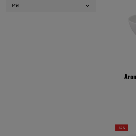
Pris
Arom
62%