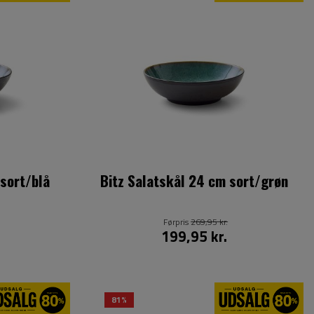
 sort/blå
Bitz Salatskål 24 cm sort/grøn
Førpris
269,95 kr.
199,95 kr.
81%