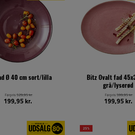
ad Ø 40 cm sort/lilla
Bitz Ovalt fad 45
grå/lyserød
Førpris
529,95 kr.
Førpris
599,95 kr.
199,95 kr.
199,95 kr.
25%