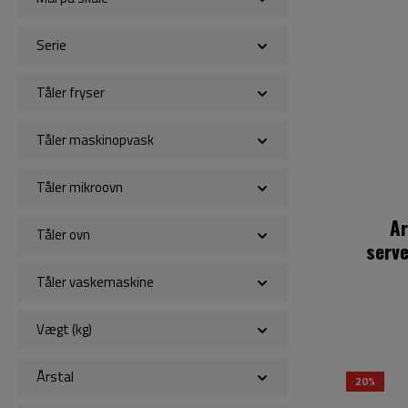
Serie
Tåler fryser
Tåler maskinopvask
Tåler mikroovn
A
Tåler ovn
serv
Tåler vaskemaskine
Vægt (kg)
Årstal
20%