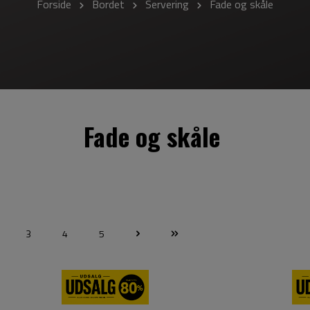
Forside
Bordet
Servering
Fade og skåle
Fade og skåle
3
4
5