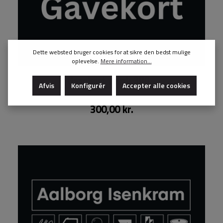
Dette websted bruger cookies for at sikre den bedst mulige
oplevelse.
Mere information...
Gavekort værdi 300,-
Afvis
Konfigurér
Accepter alle cookies
300,00 kr.