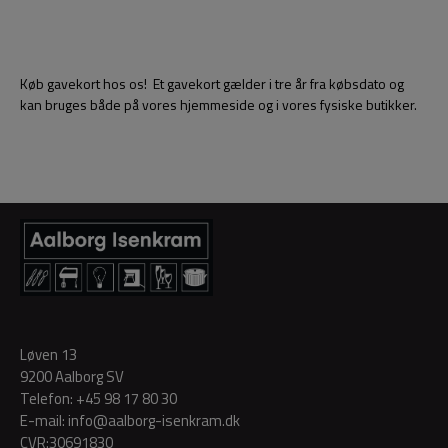
Køb gavekort hos os! Et gavekort gælder i tre år fra købsdato og
kan bruges både på vores hjemmeside og i vores fysiske butikker.
Løven 13
9200 Aalborg SV
Telefon:
+45 98 17 80 30
E-mail:
info@aalborg-isenkram.dk
CVR:30691830