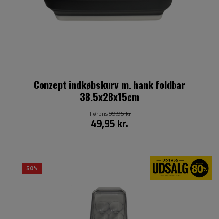
Conzept indkøbskurv m. hank foldbar
38.5x28x15cm
Førpris
99,95 kr.
49,95 kr.
50%