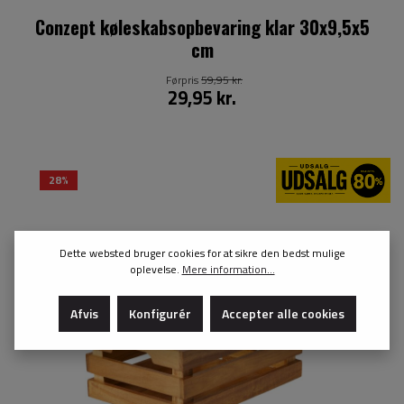
Conzept køleskabsopbevaring klar 30x9,5x5
cm
Førpris
59,95 kr.
29,95 kr.
28%
Dette websted bruger cookies for at sikre den bedst mulige
oplevelse.
Mere information...
Afvis
Konfigurér
Accepter alle cookies