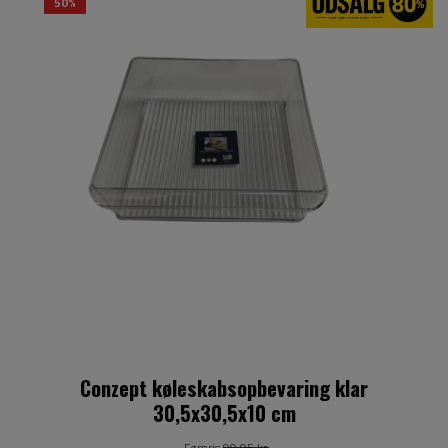
50%
Conzept køleskabsopbevaring klar
30,5x30,5x10 cm
Førpris
99,95 kr.