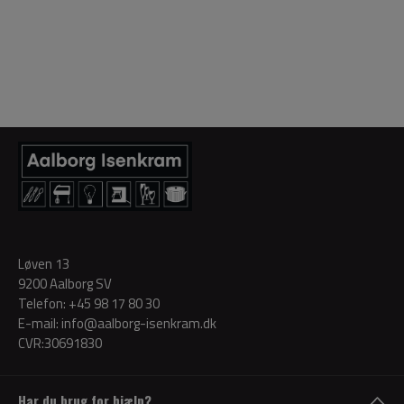
Løven 13
9200 Aalborg SV
Telefon:
+45 98 17 80 30
E-mail:
info@aalborg-isenkram.dk
CVR:30691830
Har du brug for hjælp?