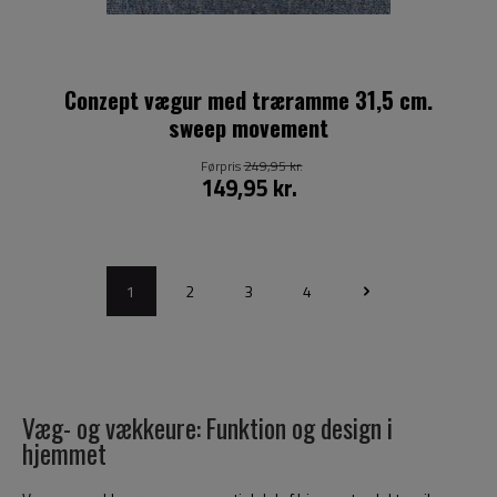
Conzept vægur med træramme 31,5 cm.
sweep movement
Førpris
249,95 kr.
149,95 kr.
1
2
3
4
Væg- og vækkeure: Funktion og design i
hjemmet