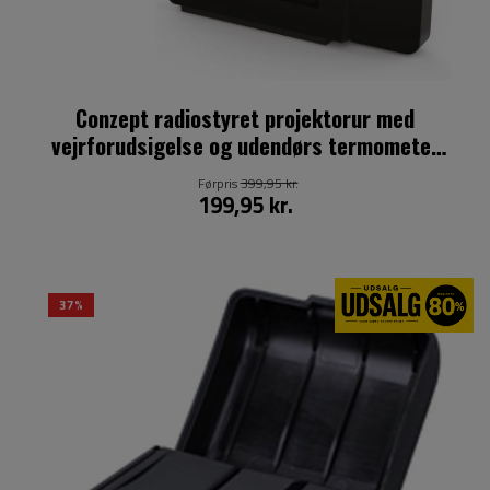
Conzept radiostyret projektorur med
vejrforudsigelse og udendørs termometer
inkl. adapter
Førpris
399,95 kr.
199,95 kr.
37%