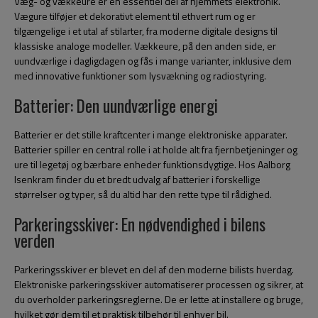
Væg- og vækkeure er en essentiel del af hjemmets elektronik.
Vægure tilføjer et dekorativt element til ethvert rum og er
tilgængelige i et utal af stilarter, fra moderne digitale designs til
klassiske analoge modeller. Vækkeure, på den anden side, er
uundværlige i dagligdagen og fås i mange varianter, inklusive dem
med innovative funktioner som lysvækning og radiostyring.
Batterier: Den uundværlige energi
Batterier er det stille kraftcenter i mange elektroniske apparater.
Batterier spiller en central rolle i at holde alt fra fjernbetjeninger og
ure til legetøj og bærbare enheder funktionsdygtige. Hos Aalborg
Isenkram finder du et bredt udvalg af batterier i forskellige
størrelser og typer, så du altid har den rette type til rådighed.
Parkeringsskiver: En nødvendighed i bilens
verden
Parkeringsskiver er blevet en del af den moderne bilists hverdag.
Elektroniske parkeringsskiver automatiserer processen og sikrer, at
du overholder parkeringsreglerne. De er lette at installere og bruge,
hvilket gør dem til et praktisk tilbehør til enhver bil.