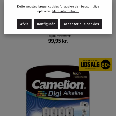
Dette websted bruger cookies for at sikre den bedst mulige
oplevelse.
Mere information...
Bordur radiostyret 14,3x8,2x5,5cm
Afvis
Konfigurér
Accepter alle cookies
Førpris
199,95 kr.
99,95 kr.