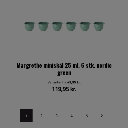
Margrethe miniskål 25 ml. 6 stk. nordic
green
Varianter fra
49,95 kr.
119,95 kr.
1
2
3
4
5