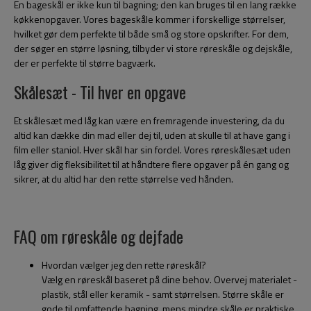
En bageskål er ikke kun til bagning; den kan bruges til en lang række
køkkenopgaver. Vores bageskåle kommer i forskellige størrelser,
hvilket gør dem perfekte til både små og store opskrifter. For dem,
der søger en større løsning, tilbyder vi store røreskåle og dejskåle,
der er perfekte til større bagværk.
Skålesæt - Til hver en opgave
Et skålesæt med låg kan være en fremragende investering, da du
altid kan dække din mad eller dej til, uden at skulle til at have gang i
film eller staniol. Hver skål har sin fordel. Vores røreskålesæt uden
låg giver dig fleksibilitet til at håndtere flere opgaver på én gang og
sikrer, at du altid har den rette størrelse ved hånden.
FAQ om røreskåle og dejfade
Hvordan vælger jeg den rette røreskål?
Vælg en røreskål baseret på dine behov. Overvej materialet -
plastik, stål eller keramik - samt størrelsen. Større skåle er
gode til omfattende bagning, mens mindre skåle er praktiske