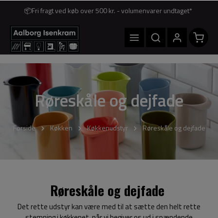
📦Fri fragt ved køb over 500 kr. - volumenvarer undtaget*
Røreskåle og dejfade
Forside
Køkken
Køkkenudstyr
Røreskåle og dejfade
Røreskåle og dejfade
Det rette udstyr kan være med til at sætte den helt rette
stemning i køkkenet, når vi begiver os ud i spændende