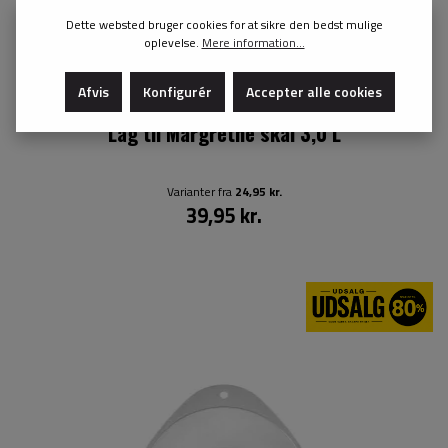
Dette websted bruger cookies for at sikre den bedst mulige
oplevelse.
Mere information...
Afvis
Konfigurér
Accepter alle cookies
Låg til Margrethe skål 3,0 L
Varianter fra
24,95 kr.
39,95 kr.