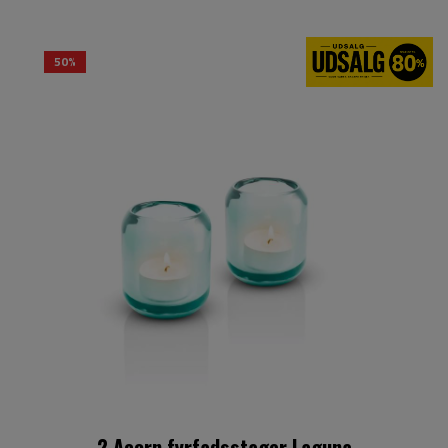
50%
2 Acorn fyrfadsstager Laguna