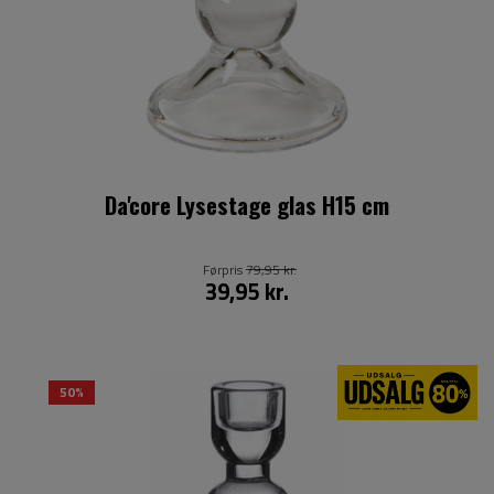
Da'core Lysestage glas H15 cm
Førpris
79,95 kr.
39,95 kr.
50%