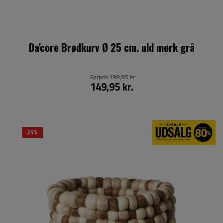
Da'core Brødkurv Ø 25 cm. uld mørk grå
Førpris
199,95 kr.
149,95 kr.
25%