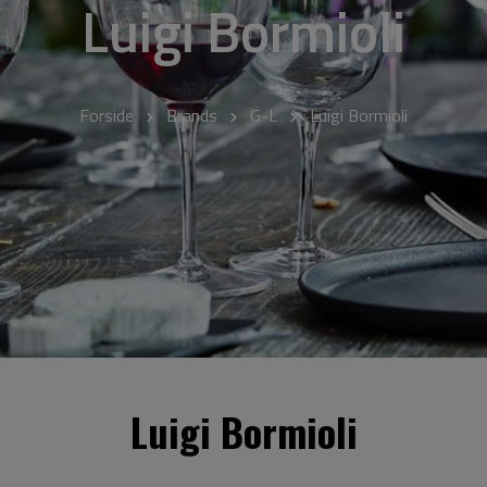
Luigi Bormioli
Forside
Brands
G-L
Luigi Bormioli
Luigi Bormioli