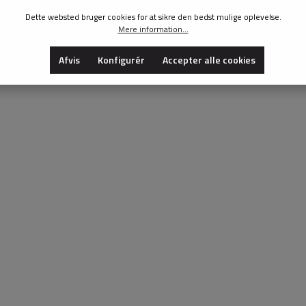
Dette websted bruger cookies for at sikre den bedst mulige oplevelse.
Mere information...
Afvis
Konfigurér
Accepter alle cookies