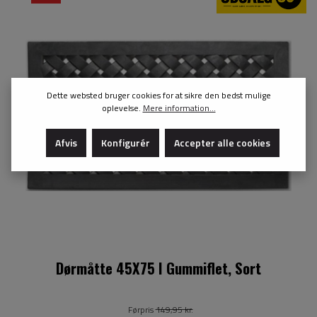
Dette websted bruger cookies for at sikre den bedst mulige
oplevelse.
Mere information...
Afvis
Konfigurér
Accepter alle cookies
Dørmåtte 45X75 I Gummiflet, Sort
Førpris
149,95 kr.