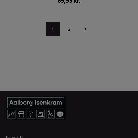
69,95 kr.
1
2
Løven 13