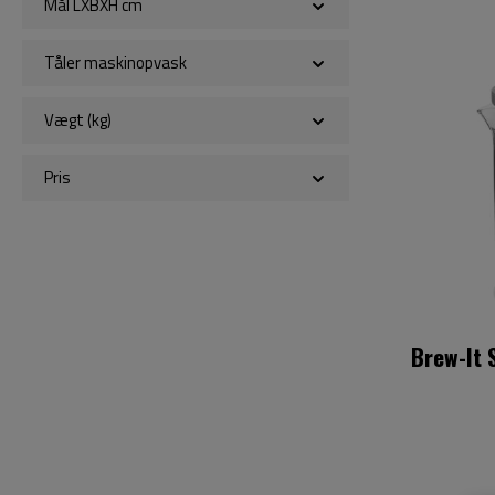
Mål LXBXH cm
Tåler maskinopvask
Vægt (kg)
Pris
Brew-It 