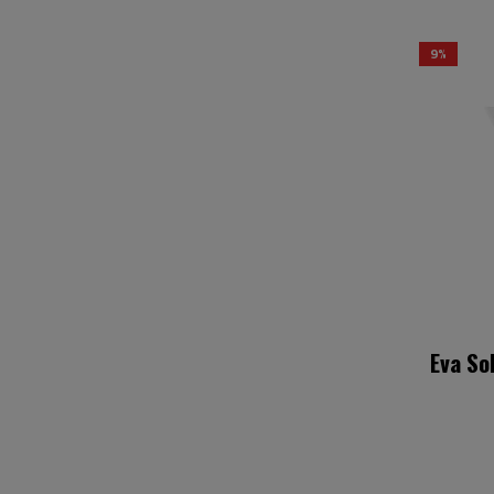
9%
Eva So