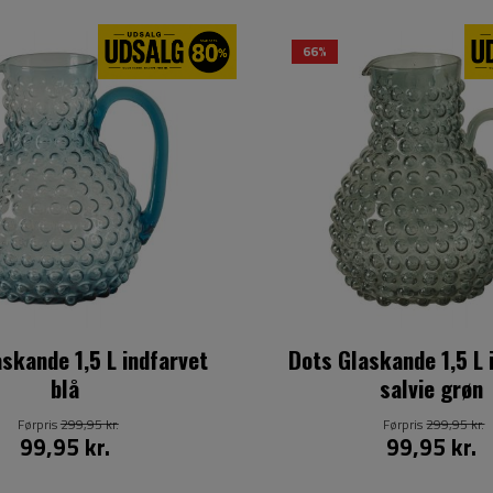
66%
skande 1,5 L indfarvet
Dots Glaskande 1,5 L 
blå
salvie grøn
Førpris
299,95 kr.
Førpris
299,95 kr.
99,95 kr.
99,95 kr.