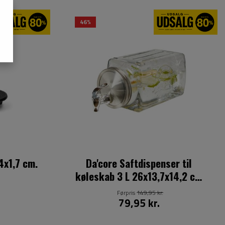
46%
4x1,7 cm.
Da'core Saftdispenser til
køleskab 3 L 26x13,7x14,2 cm
glas klar
Førpris
149,95 kr.
79,95 kr.