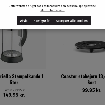
Dette websted bruger cookies for at sikre den bedst mulige oplevelse.
Mere information...
Afvis
Konfigurér
Accepter alle cookies
ariella Stempelkande 1
Coaster støbejern 13,
liter
Sort
99,95 kr.
Førpris
279,95 kr.
149,95 kr.