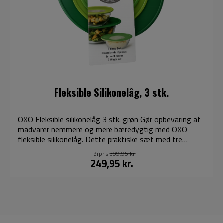
Fleksible Silikonelåg, 3 stk.
OXO Fleksible silikonelåg 3 stk. grøn Gør opbevaring af
madvarer nemmere og mere bæredygtig med OXO
fleksible silikonelåg. Dette praktiske sæt med tre
genanvendelige låg er designet til at skabe en tæt
Førpris
399,95 kr.
forsegling på skåle, beholdere, glas og andre
249,95 kr.
køkkenredskaber, så dine madvarer holder sig friske
længere. De fleksible silikonelåg tilpasser sig forskellige
størrelser og former, hvilket gør dem til et alsidigt
alternativ til engangsfilm og stanniol. Materialet er
både slidstærkt og nemt at rengøre, hvilket gør lågene
ideelle til daglig brug i det moderne køkken. Perfekt til