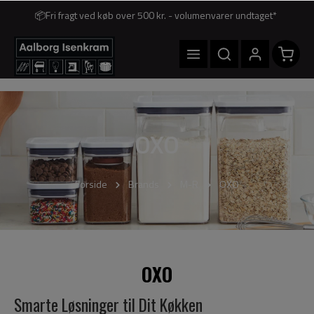
📦Fri fragt ved køb over 500 kr. - volumenvarer undtaget*
OXO
Forside
Brands
M-R
OXO
OXO
Smarte Løsninger til Dit Køkken