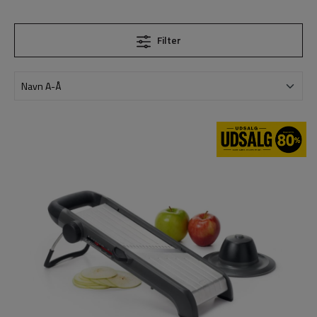
rester, tilberedte retter, frugt, grøntsager og meget
mere – en smart løsning, der hjælper med at reducere
spild og skabe orden i køleskabet. En smart og
Filter
miljøvenlig løsning til opbevaring, der gør hverdagen i
køkkenet både lettere og mere overskuelig.