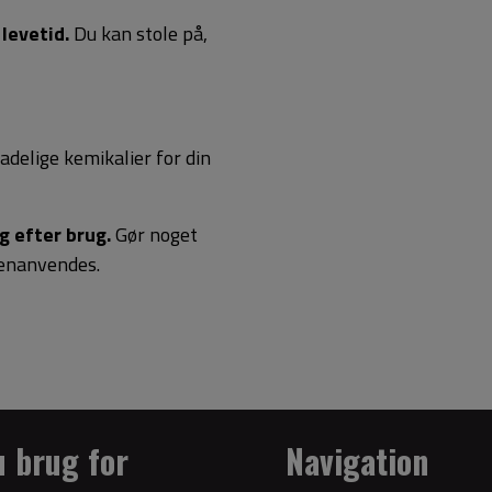
levetid.
Du kan stole på,
kadelige kemikalier for din
g efter brug.
Gør noget
genanvendes.
u brug for
Navigation