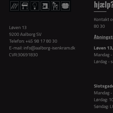
hjælp
Kontakt o
80 30
Løven 13
9200 Aalborg SV
Åbningst
Telefon:
+45 98 17 80 30
E-mail:
info@aalborg-isenkram.dk
Løven 13,
CVR:30691830
Mandag - 
Lørdag - 
Slotsgade
Mandag - 
Lørdag: 1
Søndag: 