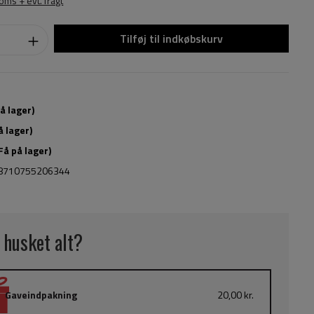
moms + evt. fragt
Tilføj til indkøbskurv
 lager)
å lager)
Få på lager)
8710755206344
 husket alt?
Gaveindpakning
20,00 kr.