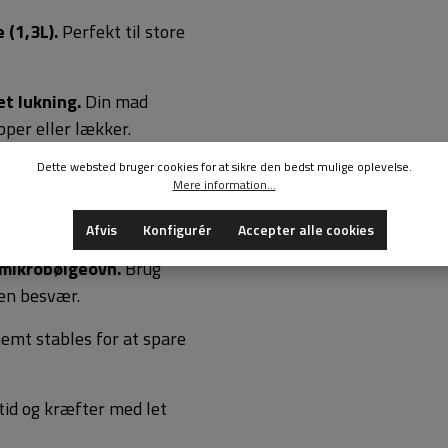
 (1,3L).
Perfekt til store
æt lukning.
Din mad
pper eller lækker.
Dette websted bruger cookies for at sikre den bedst mulige oplevelse.
ave denne skål i din taske
Mere information...
 den er helt forseglet og
Afvis
Konfigurér
Accepter alle cookies
 mikrobølgeovn.
Brug
en besvær.
emt stables for at spare
tid og kræfter med let