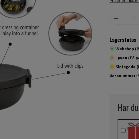
Priser er inkl. 
Lagerstatus
Webshop (På
Løven (Få p
Slotsgade (
Varenummer:
Har du