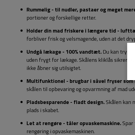
Rummelig - til nudler, pastaer og meget mere
portioner og forskellige retter.
Holder din mad friskere i længere tid - luftt
forbliver frisk og velsmagende, uden at det dry
Undgå lækage - 100% vandtæt.
Du kan trygt h
uden frygt for lækage. Skålens kliklås sikrer, at
ikke åbner sig utilsigtet.
Multifunktionel - brugbar i såvel fryser som
skålen til opbevaring og opvarmning af mad ud
Pladsbesparende - fladt design.
Skålen kan n
plads i skabet.
Let at rengøre - tåler opvaskemaskine.
Spar 
rengøring i opvaskemaskinen.