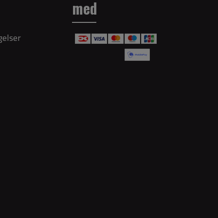
med
gelser