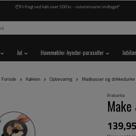
📦Fri fragt ved køb over 500 kr. - volumenvarer undtaget*
Jul
Havemøbler-hynder-parasoller
Jubilæ
Forside
Køkken
Opbevaring
Madkasser og drikkedunke
Brabantia
Make &
139,95