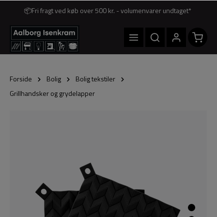
📦Fri fragt ved køb over 500 kr. - volumenvarer undtaget*
Forside
Bolig
Bolig tekstiler
Grillhandsker og grydelapper