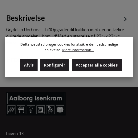
Beskrivelse
Grydelap Uni Cross - blåOpgrader dit køkken med denne lækre
quiltede grydelap i bomuld! Med en størrelse på 22,5 x 22,5 c…
Mere
Dette websted bruger cookies for at sikre den bedst mulige
oplevelse.
Mere information...
Produktegenskaber
Afvis
Konfigurér
Accepter alle cookies
Løven 13