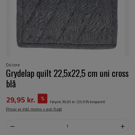
Da'core
Grydelap quilt 22,5x22,5 cm uni cross
blå
29,95 kr.
%
Førpris
39,95 kr.
(25.03% besparet)
Priser er inkl. moms + evt. fragt