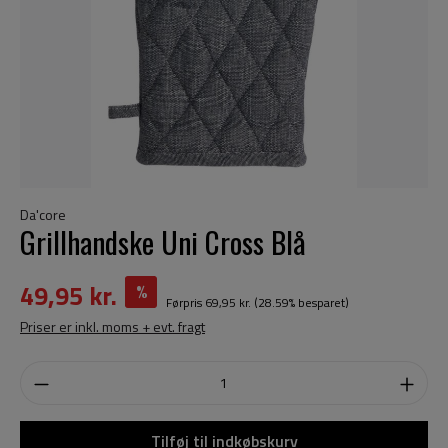
Da'core
Grillhandske Uni Cross Blå
49,95 kr.
%
Førpris
69,95 kr.
(28.59% besparet)
Priser er inkl. moms + evt. fragt
Tilføj til indkøbskurv