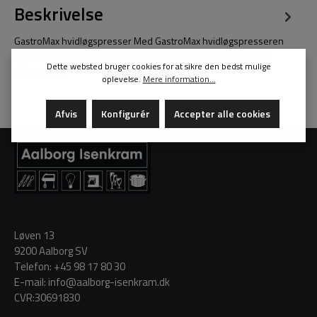
Beskrivelse
GastroMax hvidløgspresser Med GastroMax hvidløgspresseren
kan du nemt og hurtigt presse hvidløg, uanset om det er med
Dette websted bruger cookies for at sikre den bedst mulige
eller…
Mere
oplevelse.
Mere information...
Afvis
Konfigurér
Accepter alle cookies
Løven 13
9200 Aalborg SV
Telefon:
+45 98 17 80 30
E-mail:
info@aalborg-isenkram.dk
CVR:30691830