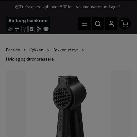
📦Fri fragt ved køb over 500 kr. - volumenvarer undtaget*
Forside
Køkken
Køkkenudstyr
Hvidløg og citronpressere