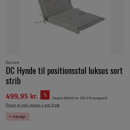
Da'core
DC Hynde til positionsstol luksus sort
strib
499,95 kr.
%
Førpris
699,95 kr.
(28.57% besparet)
Priser er inkl. moms + evt. fragt
Udsolgt