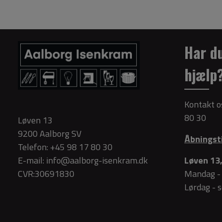
Har d
hjælp
Kontakt o
80 30
Løven 13
9200 Aalborg SV
Åbningst
Telefon:
+45 98 17 80 30
E-mail:
info@aalborg-isenkram.dk
Løven 13,
CVR:30691830
Mandag - 
Lørdag - 