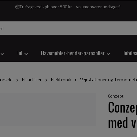
📦Fri fragt ved køb over 500 kr. - volumenvarer undtaget*
Jul
Havemøbler-hynder-parasoller
Jubilæ
orside
El-artikler
Elektronik
Vejrstationer og termomet
Conzept
Conzep
med v