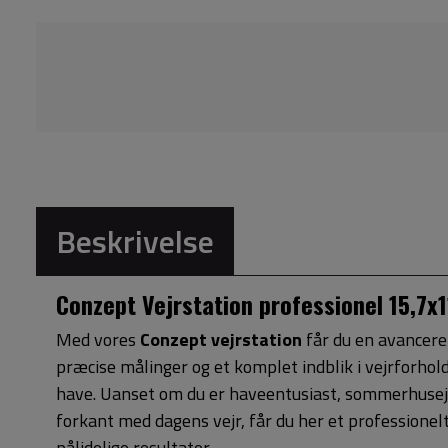
Beskrivelse
Conzept Vejrstation professionel 15,7x
Med vores
Conzept vejrstation
får du en avanceret
præcise målinger og et komplet indblik i vejrforhol
have. Uanset om du er haveentusiast, sommerhusejer
forkant med dagens vejr, får du her et professionel
pålidelige resultater.