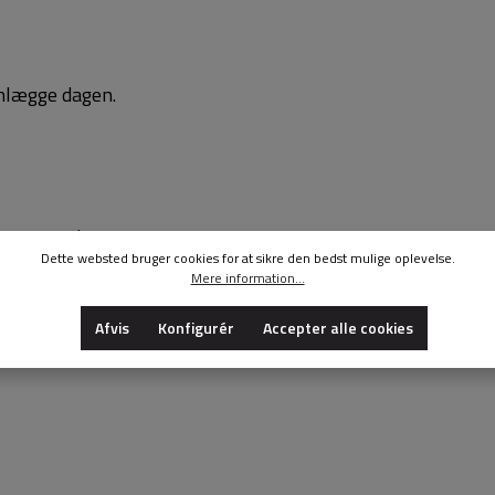
anlægge dagen.
, nuværende og max-
Dette websted bruger cookies for at sikre den bedst mulige oplevelse.
Mere information...
Afvis
Konfigurér
Accepter alle cookies