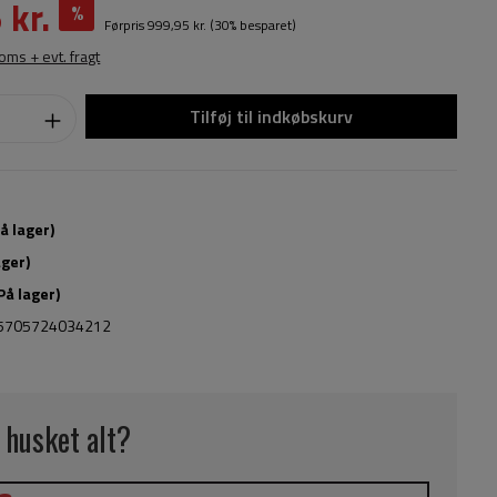
 kr.
%
Førpris
999,95 kr.
(30% besparet)
moms + evt. fragt
Tilføj til indkøbskurv
 lager)
ager)
På lager)
5705724034212
 husket alt?