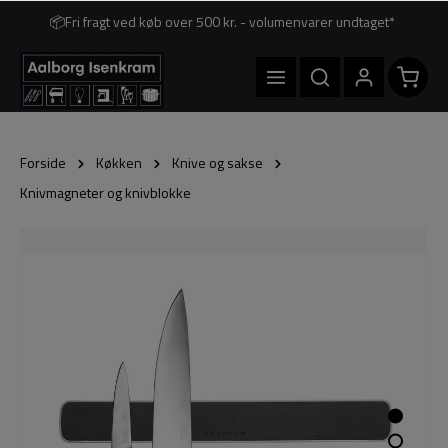
📦Fri fragt ved køb over 500 kr. - volumenvarer undtaget*
Forside
Køkken
Knive og sakse
Knivmagneter og knivblokke