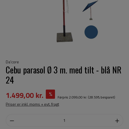
Da'core
Cebu parasol Ø 3 m. med tilt - blå NR
24
1.499,00 kr.
%
Førpris
2.099,00 kr.
(28.59% besparet)
Priser er inkl. moms + evt. fragt