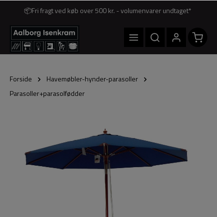
📦Fri fragt ved køb over 500 kr. - volumenvarer undtaget*
Forside
Havemøbler-hynder-parasoller
Parasoller+parasolfødder