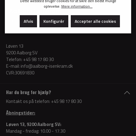
Dette websted bruger cookies for at sikre den bedst mulige
oplevelse.
Mere information...
Afvis
Konfigurér
Accepter alle cookies
Løven 13
9200 Aalborg SV
Telefon:
+45 98 17 80 30
E-mail:
info@aalborg-isenkram.dk
CVR:30691830
Har du brug for hjælp?
Kontakt os på telefon:
+45 98 17 80 30
Åbningstider:
Løven 13, 9200 Aalborg SV:
Mandag - fredag: 10.00 - 17.30