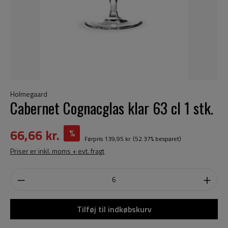
Holmegaard
Cabernet Cognacglas klar 63 cl 1 stk.
66,66 kr.
%
Førpris
139,95 kr.
(52.37% besparet)
Priser er inkl. moms + evt. fragt
Tilføj til indkøbskurv