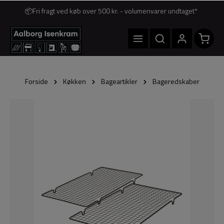
📦Fri fragt ved køb over 500 kr. - volumenvarer undtaget*
Forside
Køkken
Bageartikler
Bageredskaber