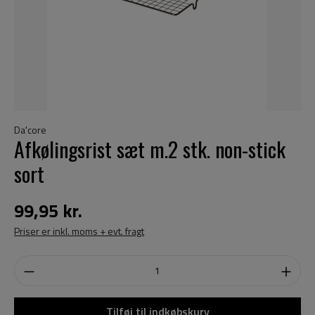
Da'core
Afkølingsrist sæt m.2 stk. non-stick
sort
99,95 kr.
Priser er inkl. moms + evt. fragt
Tilføj til indkøbskurv