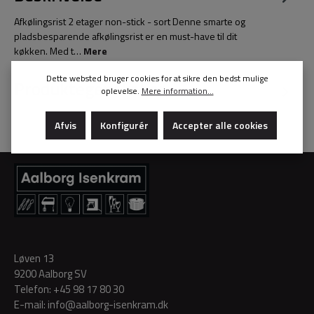
Afkølingsrist 2 etager non-stick - sort Denne smarte og
pladsbesparende afkølingsrist er en must-have til dit
køkken. Med t…
Mere
Dette websted bruger cookies for at sikre den bedst mulige
Produktegenskaber
oplevelse.
Mere information...
Afvis
Konfigurér
Accepter alle cookies
Løven 13
9200 Aalborg SV
Telefon:
+45 98 17 80 30
E-mail:
info@aalborg-isenkram.dk