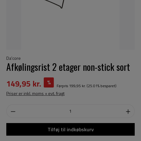
Da'core
Afkølingsrist 2 etager non-stick sort
149,95 kr.
%
Førpris
199,95 kr.
(25.01% besparet)
Priser er inkl. moms + evt. fragt
Tilføj til indkøbskurv